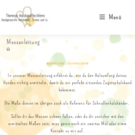
Menü
Messanleitung
MESSANLEITUNG - ZUGSTOPHALSBAND
In unserer Messanleitung erfährst du, wie du den Halsumfang deines
Hundes richtig ermittelst, damit du ein perfekt sitzendes Zugstophalsband
bekommst.
Die Maße dienen im übrigen auch als Referenz für Schnallenhalsbänder.
Sollte dir das Messen schwer fallen, oder du dir unsicher mit den
ermittelten Maßen sein, miss gerne noch ein zweites Mal oder nimm
Kontakt zu mir auf.