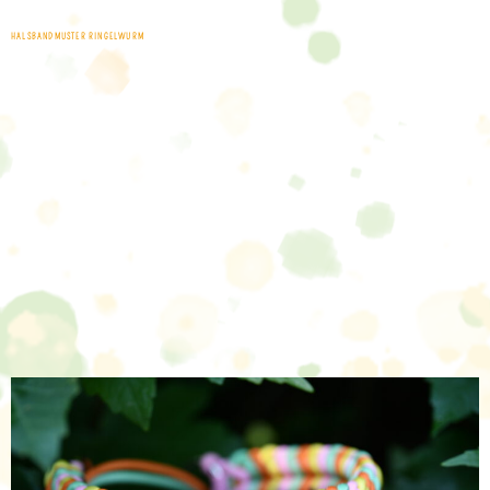
HALSBANDMUSTER RINGELWURM