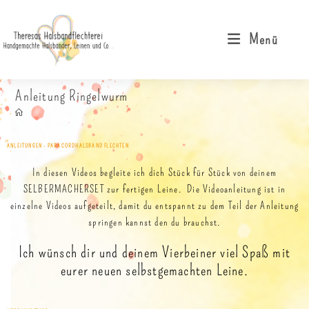
Menü
Anleitung Ringelwurm
ANLEITUNGEN - PARACORDHALSBAND FLECHTEN
In diesen Videos begleite ich dich Stück für Stück von deinem
SELBERMACHERSET zur fertigen Leine. Die Videoanleitung ist in
einzelne Videos aufgeteilt, damit du entspannt zu dem Teil der Anleitung
springen kannst den du brauchst.
Ich wünsch dir und deinem Vierbeiner viel Spaß mit
eurer neuen selbstgemachten Leine.